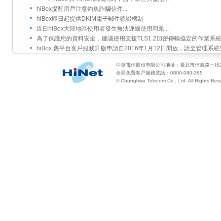
hiBox提醒用戶注意釣魚詐騙信件...
hiBox即日起提供DKIM電子郵件認證機制
近日hiBox大陸地區使用者發生無法連線使用問題...
為了保護您的資料安全，建議使用支援TLS1.2加密傳輸協定的作業系
hiBox 舊平台客戶服務升版申請自2016年1月12日開放，請至管理系
中華電信股份有限公司地址：臺北市信義路一段2
全區免費客戶服務電話：0800-080-365
© Chunghwa Telecom Co., Ltd. All Rights Res